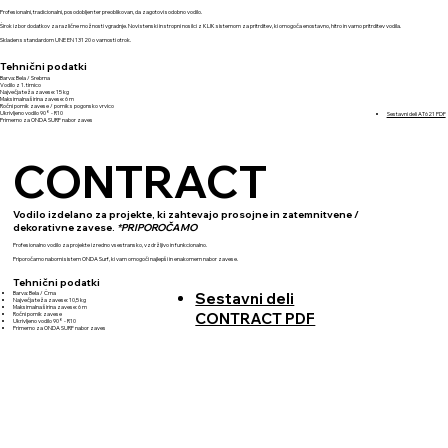
Profesionalni, tradicionalni, posodobljen ter preoblikovan, da zagotovi sodobno vodilo.
Širok izbor dodatkov za različne možnosti vgradnje. Novi stenski in stropni nosilci z KLIK sistemom za pritrditev, ki omogoča enostavno, hitro in varno pritrditev vodila.
Skladen s standardom UNE EN 13120 o varnosti otrok.
Tehnični podatki
Barva: Bela / Srebrna
Vodilo z 1. tirnico
Največja teža zavese: 15 kg
Maksimalna širina zavese: 6 m
Ročni pomik zavese / pomik s pogonsko vrvico
Ukrivljeno vodilo 90° - R10
Sestavni deli AT621 PDF
Primerno za ONDA SURF nabor zaves
CONTRACT
Vodilo izdelano za projekte, ki zahtevajo prosojne in zatemnitvene /
dekorativne zavese.
*PRIPOROČAMO
Profesionalno vodilo za projekte izredno vsestransko, vzdržljivo in funkcionalno.
Priporočamo naborni sistem ONDA Surf, ki vam omogoči najlepši in enakomern nabor zavese.
Tehnični podatki
Barva: Bela / Črna
Sestavni deli
Največja teža zavese: 10,5 kg
Maksimalna širina zavese: 6 m
CONTRACT PDF
Ročni pomik zavese
Ukrivljeno vodilo 90° - R10
Primerno za ONDA SURF nabor zaves