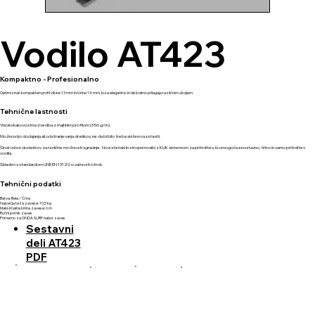
Vodilo AT423
Kompaktno - Profesionalno
Optimiziran kompakten profil višine 13 mm in širine 14 mm, ki se elegantno in diskretno prilagaja različnim okoljem.
Tehnične lastnosti
Visokokakovostna izvedba z majhnim profilom (356 g/m).
Možnostjo dodajanja ali odstranjevanja drsnikov, ne da bi bilo treba sistem razstaviti.
Širok izbor dodatkov za različne možnosti vgradnje. Novi stenski in stropni nosilci z KLIK sistemom za pritrditev, ki omogoča enostavno, hitro in varno pritrditev
vodila.
Skladen s standardom UNE EN 13120 o varnosti otrok.
Tehnični podatki
Barva: Bela / Črna
Največja teža zavese: 10,5 kg
Maksimalna širina zavese: 6 m
Ročni pomik zaves
Primerno za ONDA SURF nabor zaves
Sestavni
deli AT423
PDF