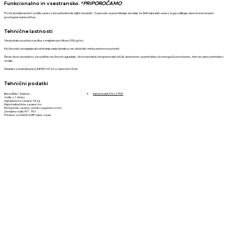
Funkcionalno in vsestransko. *
PRIPOROČAMO
Profesionalni sistem vodila zaves z inovativnimi detajli in dodatki. Zasnovan za premikanje srednje težkih nabranih zaves, ki ga odlikuje varen in enostaven
postopek namestitve.
Tehnične lastnosti
Visokokakovostna izvedba z majhnim profilom (356 g/m).
Možnostjo dodajanja ali odstranjevanja drsnikov, ne da bi bilo treba sistem razstaviti.
Širok izbor dodatkov za različne možnosti vgradnje. Novi stenski in stropni nosilci s KLIK sistemom za pritrditev, ki omogoča enostavno, hitro in varno pritrditev
vodila.
Skladen s standardom UNE EN 13120 o varnosti otrok.
Tehnični podatki
Sestavni deli AT622 PDF
Barva: Bela / Srebrna
Vodilo z 1. tirnico
Največja teža zavese: 18 kg
Maksimalna širina zavese: 6 m
Ročni pomik zavese / pomik s pogonsko vrvico
Ukrivljeno vodilo 90° - R10
Primerno za ONDA SURF nabor zaves