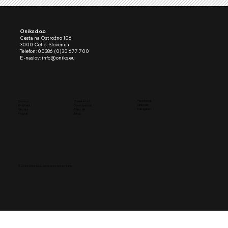
Oniks d.o.o.
Cesta na Ostrožno 106
3000 Celje, Slovenija
Telefon: 00386 (0)30 677 700
E -naslov: info@oniks.eu
Facebook
Domov
Zasebnost
LinkedIn
Kontakt
Dostopnost
Instagram
Vizitka
Piškotki
Pogoji
Blog
© 2026
Oniks d.o.o.,
Vse pravice rezervirane.