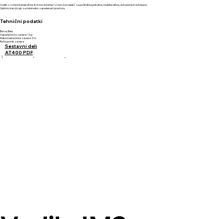
Vodilo z ozkimi kanali višine 8,5 mm in širine 12 mm, kot nalašč za počitniške prikolice, mobilne hiške, avtodome in avtobuse.​
Optimiziran dizajn za minimalno zasedenost prostora.
Tehnični podatki
Barva: Bela
Največja teža zavese: 1 kg
Maksimalna širina zavese: 3 m
Ročni pomik zavese
Sestavni deli
AT400 PDF