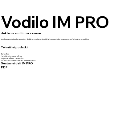
Vodilo IM PRO
Jekleno vodilo za zavese
Vodila za profesionalno uporabo z dodatnimi sestavnimi deli, ki ustreza potrebam katerekoli profesionalne namestitve.
Tehnični podatki
Barva: Bela
Največja teža zavese: 8 kg
Maksimalna širina zavese: 4 m
Ročni pomik zavese / pomik s pogonsko vrvico
Sestavni deli IM PRO
PDF