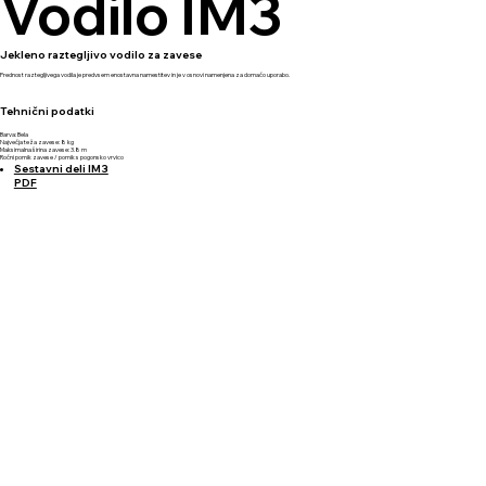
Vodilo IM3
Jekleno raztegljivo vodilo za zavese
Prednost raztegljivega vodila je predvsem enostavna namestitev in je v osnovi namenjena za domačo uporabo.
Tehnični podatki
Barva: Bela
Največja teža zavese: 8 kg
Maksimalna širina zavese: 3.8 m
Ročni pomik zavese / pomik s pogonsko vrvico
Sestavni deli IM3
PDF