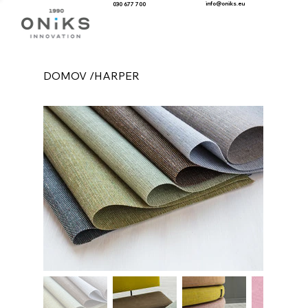
info@oniks.eu
030 677 700
DOMOV
/
HARPER