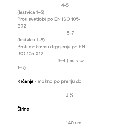
                                      4-5 
(lestvica 1–5)
Proti svetlobi po EN ISO 105-
B02                                                    
                                           5–7 
(lestvica 1–8)
Proti mokremu drgnjenju po EN 
ISO 105-X12                                     
                                   3–4 (lestvica 
1–5)
Krčenje 
- možno po pranju do 
2 %
Širina                                                 
140 cm