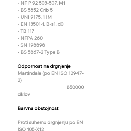
- NF P 92 503-507, M1
- BS 5852 Crib 5
- UNI 9175, 1 IM 
- EN 13501-1, B-s1, d0
- TB 117
- NFPA 260
- SN 198898
- BS 5867-2 Type B
Odpornost na drgnjenje
Martindale (po EN ISO 12947-
2)
850000 
ciklov
Barvna obstojnost
Proti suhemu drgnjenju po EN 
ISO 105-X12                                     