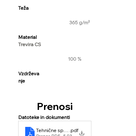
Teža                                                   
365 g/m²
Material
Trevira CS                                         
100 %
Vzdrževa
nje
Prenosi
Datoteke in dokumenti
Tehnične specifikacije izdelka
.pdf